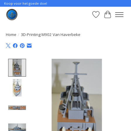
Koop voor het goede doel
Verlanglijst
Winkelwa
Home
/
3D-Printing M902 Van Haverbeke
Product image slideshow Items