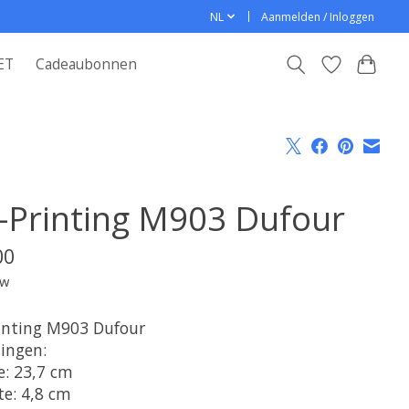
NL
Aanmelden / Inloggen
ET
Cadeaubonnen
-Printing M903 Dufour
00
tw
inting M903 Dufour
ingen:
e: 23,7 cm
te: 4,8 cm