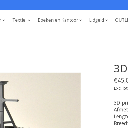
n
Textiel
Boeken en Kantoor
Lidgeld
OUTL
3D
€45,
Excl. b
3D-pr
Afmet
Lengt
Breed