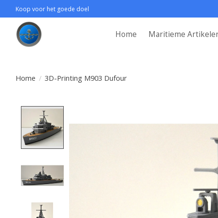
Koop voor het goede doel
Home
Maritieme Artikele
Home
/
3D-Printing M903 Dufour
Product image slideshow Items