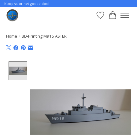
Koop voor het goede doel
Verlanglijst
Winkelwa
Home
/
3D-Printing M915 ASTER
Product image slideshow Items