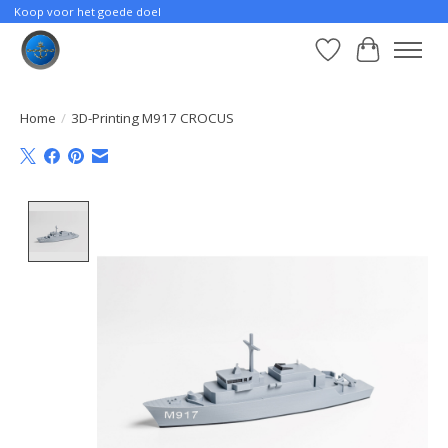
Koop voor het goede doel
Verlanglijst
Winkelwa
Home
/
3D-Printing M917 CROCUS
Product image slideshow Items