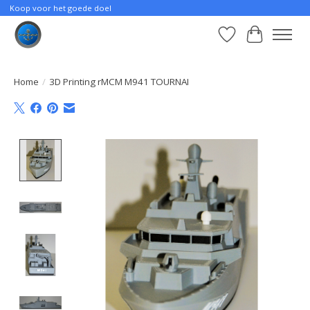
Koop voor het goede doel
Verlanglijst
Winkelwa
Home
/
3D Printing rMCM M941 TOURNAI
Product image slideshow Items