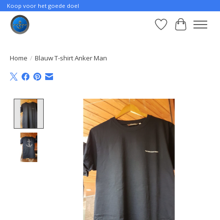
Koop voor het goede doel
Verlanglijst
Winkelwa
Home
/
Blauw T-shirt Anker Man
Product image slideshow Items