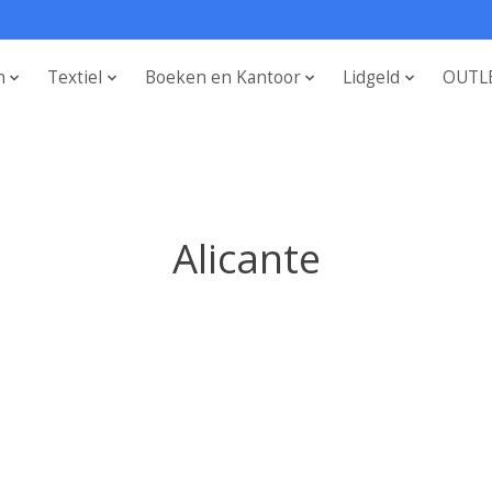
n
Textiel
Boeken en Kantoor
Lidgeld
OUTL
Alicante