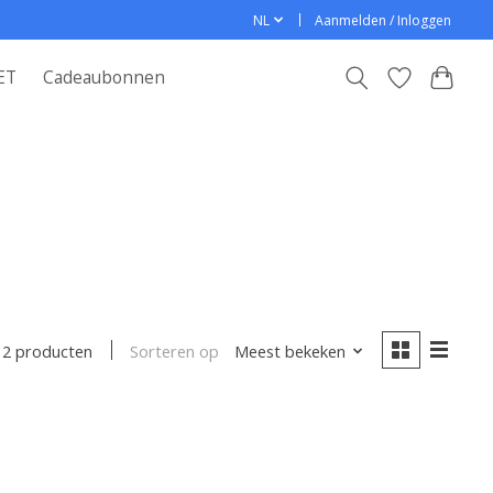
NL
Aanmelden / Inloggen
ET
Cadeaubonnen
Sorteren op
Meest bekeken
2 producten