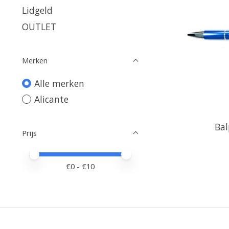
Lidgeld
OUTLET
Merken
Alle merken
Alicante
Bal
Prijs
Minimale prijswaarde
Price maximum value
€
0
- €
10