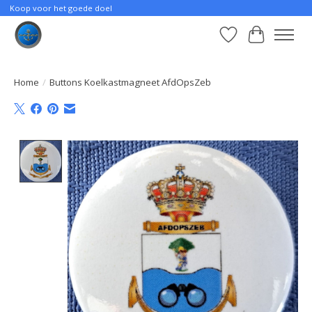
Koop voor het goede doel
Verlanglijst
Winkelwa
Home
/
Buttons Koelkastmagneet AfdOpsZeb
Product image slideshow Items