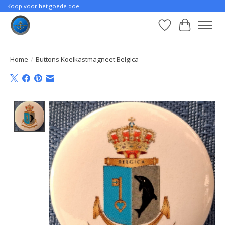
Koop voor het goede doel
Verlanglijst
Winkelwa
Home
/
Buttons Koelkastmagneet Belgica
Product image slideshow Items