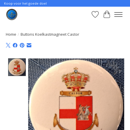
Koop voor het goede doel
Verlanglijst
Winkelwa
Home
/
Buttons Koelkastmagneet Castor
Product image slideshow Items