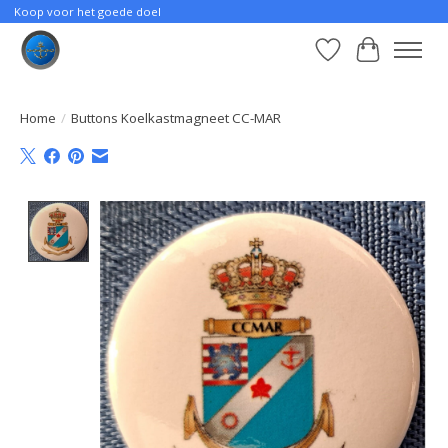
Koop voor het goede doel
Verlanglijst
Winkelwa
Home
/
Buttons Koelkastmagneet CC-MAR
Product image slideshow Items