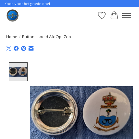
Koop voor het goede doel
Verlanglijst
Winkelwa
Home
/
Buttons speld AfdOpsZeb
Product image slideshow Items