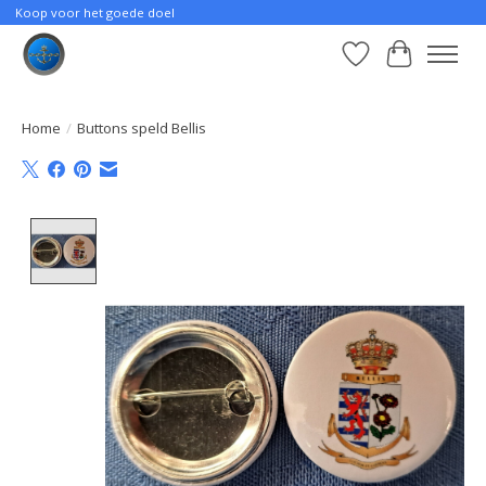
Koop voor het goede doel
Verlanglijst
Winkelwa
Home
/
Buttons speld Bellis
Product image slideshow Items