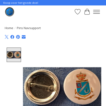
Koop voor het goede doel
Verlanglijst
Winkelwa
Home
/
Pins Navsupport
Product image slideshow Items