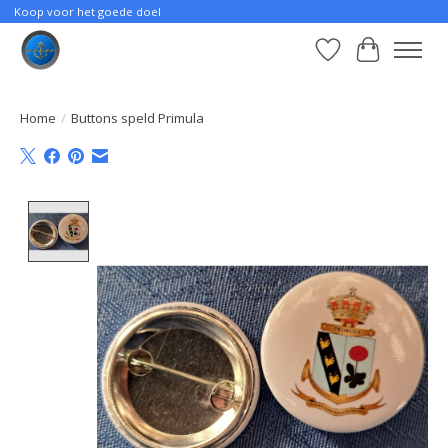
Koop voor het goede doel
Verlanglijst
Winkelwa
Home
/
Buttons speld Primula
Product image slideshow Items