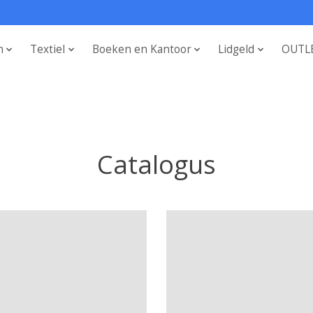
n
Textiel
Boeken en Kantoor
Lidgeld
OUTL
Catalogus