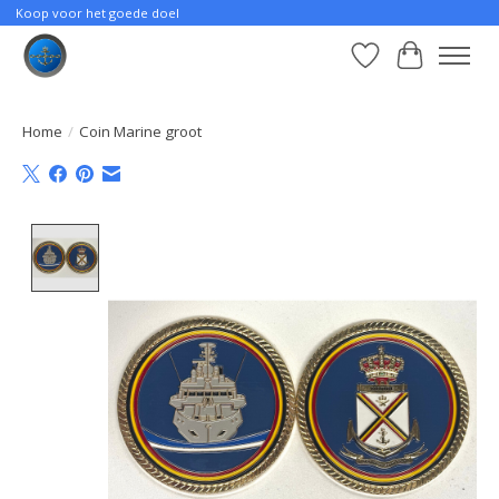
Koop voor het goede doel
Verlanglijst
Winkelwa
Home
/
Coin Marine groot
Product image slideshow Items