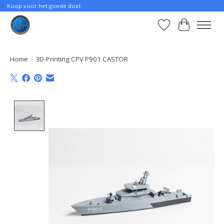
Koop voor het goede doel
Verlanglijst
Winkelwa
Home
/
3D-Printing CPV P901 CASTOR
Product image slideshow Items