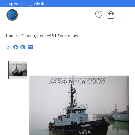
Koop voor het goede doel
Verlanglijst
Winkelwa
Home
/
Fotomagneet A954 Zeemeeuw
Product image slideshow Items