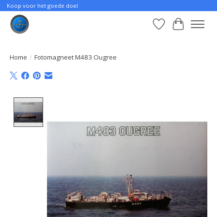
Koop voor het goede doel
Verlanglijst
Winkelwa
Home
/
Fotomagneet M483 Ougree
Product image slideshow Items