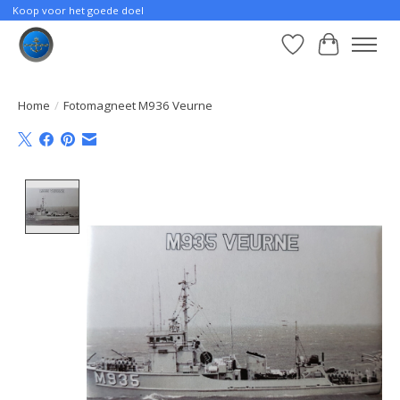
Koop voor het goede doel
Verlanglijst
Winkelwa
Home
/
Fotomagneet M936 Veurne
Product image slideshow Items