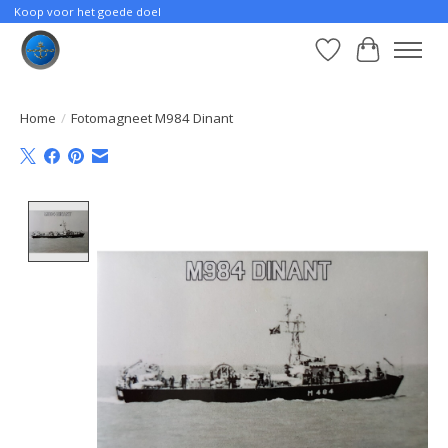
Koop voor het goede doel
Verlanglijst
Winkelwa
Home
/
Fotomagneet M984 Dinant
Product image slideshow Items