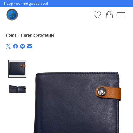
Koop voor het goede doel
Verlanglijst
Winkelwa
Home
/
Heren portefeuille
Product image slideshow Items