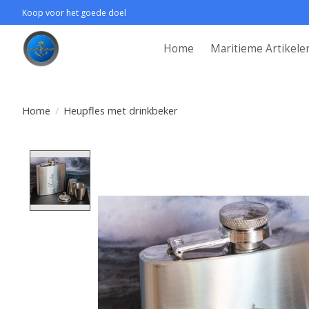
Koop voor het goede doel
Home
Maritieme Artikele
Home
/
Heupfles met drinkbeker
Product image slideshow Items