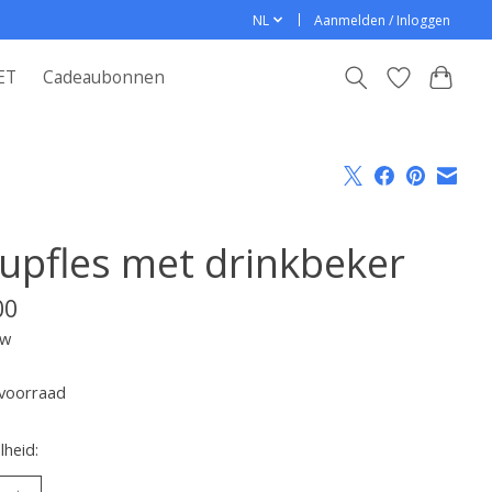
NL
Aanmelden / Inloggen
ET
Cadeaubonnen
upfles met drinkbeker
00
tw
voorraad
heid: