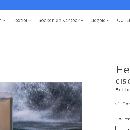
n
Textiel
Boeken en Kantoor
Lidgeld
OUTL
He
€15,
Excl. b
Op 
Hoeveel