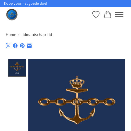
Koop voor het goede doel
Verlanglijst
Winkelwa
Home
/
Lidmaatschap Lid
Product image slideshow Items