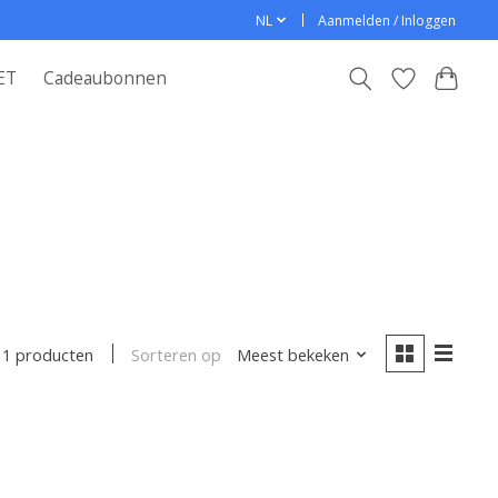
NL
Aanmelden / Inloggen
ET
Cadeaubonnen
Sorteren op
Meest bekeken
1 producten