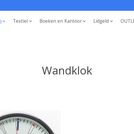
n
Textiel
Boeken en Kantoor
Lidgeld
OUTL
Wandklok