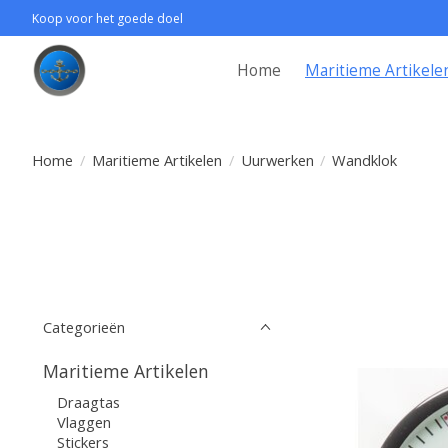
Koop voor het goede doel
Home
Maritieme Artikele
Home
/
Maritieme Artikelen
/
Uurwerken
/
Wandklok
Categorieën
Maritieme Artikelen
Draagtas
Vlaggen
Stickers