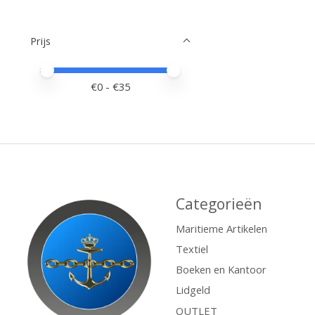
Prijs
Minimale prijswaarde
Price maximum value
€
0
- €
35
Categorieën
Maritieme Artikelen
Textiel
Boeken en Kantoor
Lidgeld
OUTLET