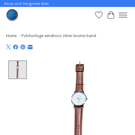
Koop voor het goede doel
Verlanglijst
Winkelwa
Home
/
Polshorloge windroos zilver bruine band
Product image slideshow Items