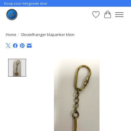
Koop voor het goede doel
Verlanglijst
Winkelwa
Home
/
Sleutelhanger klapanker klein
Product image slideshow Items