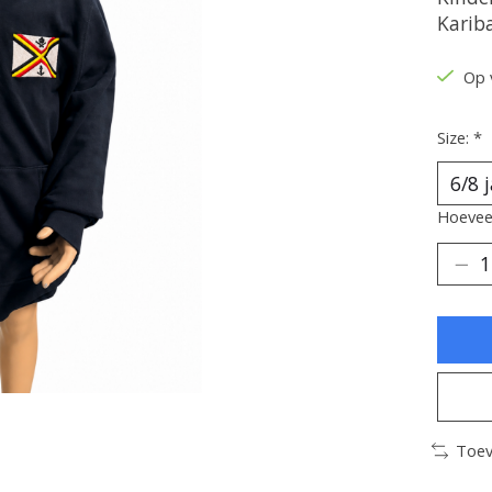
Karib
Op 
Size:
*
Hoeveel
Toev