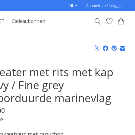
NL
Aanmelden / Inloggen
ET
Cadeaubonnen
eater met rits met kap
y / Fine grey
borduurde marinevlag
00
tw
rsweatvest met capuchon