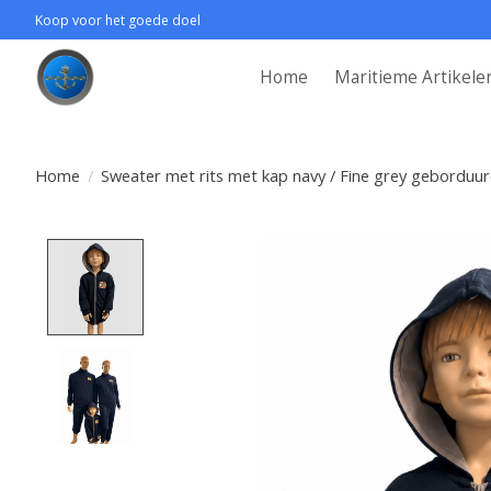
Koop voor het goede doel
Home
Maritieme Artikele
Home
/
Sweater met rits met kap navy / Fine grey geborduu
Product image slideshow Items