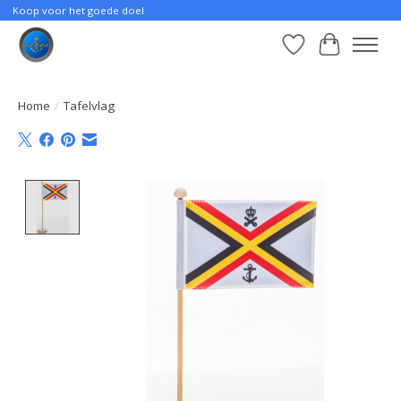
Koop voor het goede doel
Verlanglijst
Winkelwa
Home
/
Tafelvlag
Product image slideshow Items