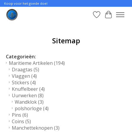
Koop voor het goede doel
Verlanglijst
Winkelwa
Sitemap
Categorieën:
Maritieme Artikelen
(194)
Draagtas
(5)
Vlaggen
(4)
Stickers
(4)
Knuffelbeer
(4)
Uurwerken
(8)
Wandklok
(3)
polshorloge
(4)
Pins
(6)
Coins
(5)
Manchetteknopen
(3)