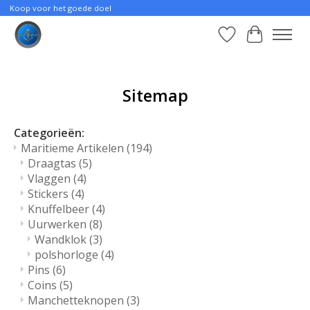
Koop voor het goede doel
Verlanglijst
Winkelwa
Sitemap
Categorieën:
Maritieme Artikelen
(194)
Draagtas
(5)
Vlaggen
(4)
Stickers
(4)
Knuffelbeer
(4)
Uurwerken
(8)
Wandklok
(3)
polshorloge
(4)
Pins
(6)
Coins
(5)
Manchetteknopen
(3)