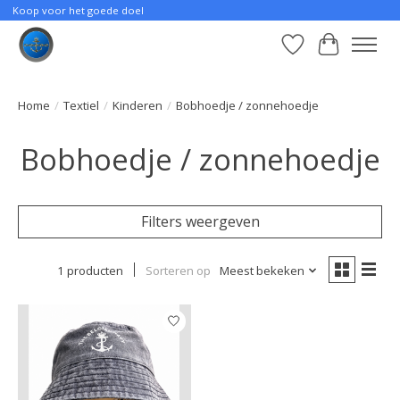
Koop voor het goede doel
Verlanglijst
Winkelwa
Home
/
Textiel
/
Kinderen
/
Bobhoedje / zonnehoedje
Bobhoedje / zonnehoedje
Filters weergeven
1 producten
Sorteren op
Meest bekeken